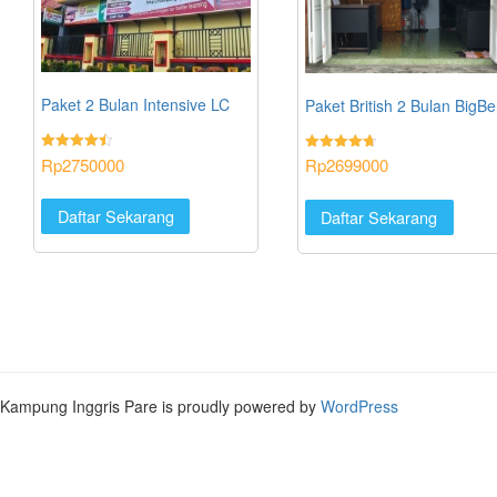
Paket 2 Bulan Intensive LC
Paket British 2 Bulan BigB
Rp
2750000
Rated
Rp
2699000
Rated
4.46
4.71
out of 5
out of 5
Daftar Sekarang
Daftar Sekarang
Kampung Inggris Pare is proudly powered by
WordPress