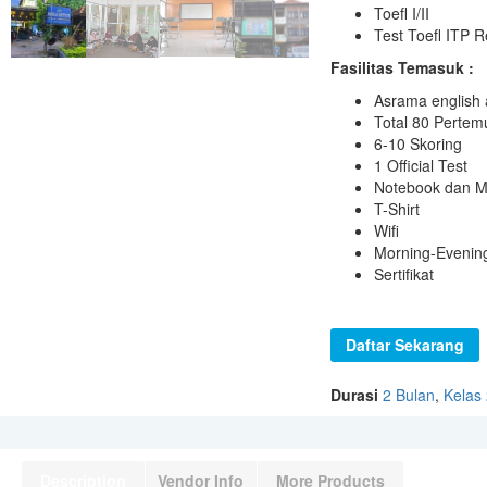
Toefl I/II
Test Toefl ITP 
Fasilitas Temasuk :
Asrama english 
Total 80 Perte
6-10 Skoring
1 Official Test
Notebook dan M
T-Shirt
Wifi
Morning-Evenin
Sertifikat
Daftar Sekarang
Durasi
2 Bulan
,
Kelas
Description
Vendor Info
More Products