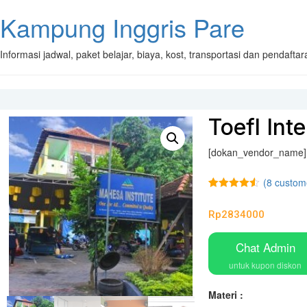
Kampung Inggris Pare
Informasi jadwal, paket belajar, biaya, kost, transportasi dan pendaft
Toefl Int
[dokan_vendor_name]
(
8
custome
Rated
8
4.50
out of 5
Rp
2834000
based on
customer
ratings
Chat Admin
untuk kupon diskon
Materi :