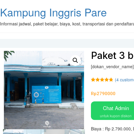
Kampung Inggris Pare
Informasi jadwal, paket belajar, biaya, kost, transportasi dan pendaft
Paket 3 b
[dokan_vendor_name]
(
4
custome
Rated
4
4.75
out of 5
Rp
2790000
based on
customer
ratings
Chat Admin
untuk kupon diskon
Biaya : Rp 2.790.000, 