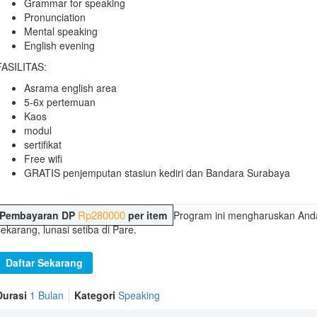
Grammar for speaking
Pronunciation
Mental speaking
English evening
FASILITAS:
Asrama english area
5-6x pertemuan
Kaos
modul
sertifikat
Free wifi
GRATIS penjemputan stasiun kediri dan Bandara Surabaya
Rp
280000
Pembayaran DP
per item
Program ini mengharuskan And
sekarang, lunasi setiba di Pare.
Daftar Sekarang
Durasi
1 Bulan
Kategori
Speaking