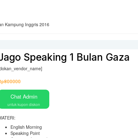
aran Kampung Inggris 2016
Jago Speaking 1 Bulan Gaza
[dokan_vendor_name]
Rp
800000
Chat Admin
untuk kupon diskon
MATERI:
English Morning
Speaking Point