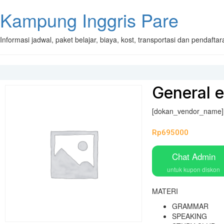
Kampung Inggris Pare
Informasi jadwal, paket belajar, biaya, kost, transportasi dan pendaft
General e
[dokan_vendor_name]
Rp
695000
Chat Admin
untuk kupon diskon
MATERI
GRAMMAR
SPEAKING