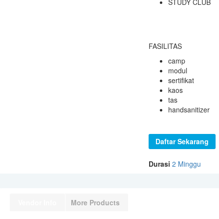
STUDY CLUB
FASILITAS
camp
modul
sertifikat
kaos
tas
handsanitizer
Daftar Sekarang
Durasi
2 Minggu
Vendor Info
More Products