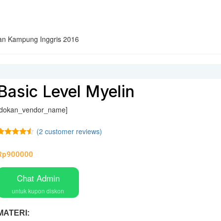
aran Kampung Inggris 2016
Basic Level Myelin
[dokan_vendor_name]
(
2
customer reviews)
Rated
2
4.50
ut of 5
Rp
900000
based on
customer
ratings
Chat Admin
untuk kupon diskon
MATERI: