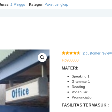
Durasi
2 Minggu
Kategori
Paket Lengkap
(
2
customer review
Rated
2
4.50
Rp
900000
out of 5
based on
MATERI:
customer
ratings
Speaking 1
Grammar 1
Reading
Vocabular
Pronunciation
FASILITAS TERMASUK :