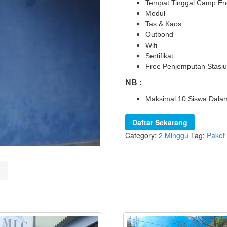
Tempat Tinggal Camp Eng
Modul
Tas & Kaos
Outbond
Wifi
Sertifikat
Free Penjemputan Stasiu
NB :
Maksimal 10 Siswa Dalam
Daftar Sekarang
Category:
2 Minggu
Tag:
Paket